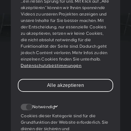
…ein riesen Sprung für uns. Mit Klick auf „Alle
akzeptieren“ können wir Ihnen spannende
Videos zu unseren Projekten anzeigen und
unsere Inhalte für Sie besser machen. Mit
der Entscheidung, nur essenzielle Cookies
zu akzeptieren, setzen wir keine Cookies,
LET'S CREATE
die nicht absolut notwendig für die
Funktionalität der Seite sind. Dadurch geht
SOMETHING
jedoch Content verloren. Mehr Infos zu den
einzelnen Cookies finden Sie unterhalb.
TOGETHER!
Datenschutzbestimmungen
PESCHKE DESIGN GMBH
Alle akzeptieren
Sternwartestraße 62-64
A-1180 Wien
Notwendig
T:
+43 1 47 07 922
E:
contact@peschke.at
Cookies dieser Kategorie sind für die
Grundfunktion der Website erforderlich. Sie
dienen der sicheren und