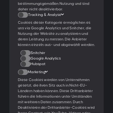
Newsletter abonnieren
bestimmungsgemäßen Nutzung und sind
daher nicht deaktivierbar.
Tracking & Analyse
Cookies dieser Kategorie ermöglichen es
Ich stimme den
Datenschutzbestimmungen
zu.
uns via Google Analytics und Snitcher, die
Nutzung der Website zu analysieren und
Ratings & Qualifikationen
deren Leistung zu messen. Die Anbieter
können einzeln aus- und abgewählt werden.
Snitcher
Google Analytics
Hubspot
Weitere Projekte:
Marketing
Behance
Dribbble
YouTube
Diese Cookies werden von Unternehmen
gesetzt, die ihren Sitz auch in Nicht-EU-
Folge uns:
Ländern haben können. Diese Drittanbieter
führen die Informationen unter Umständen
mit weiteren Daten zusammen. Durch
Glossar
Deaktivieren der Drittanbieter-Cookies wird
Offene Jobs