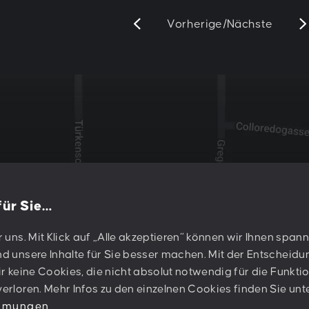
Vorherige
/
Nächste
 für Sie…
e
r uns. Mit Klick auf „Alle akzeptieren“ können wir Ihnen spa
PESCHKE DESIGN GMBH
d unsere Inhalte für Sie besser machen. Mit der Entscheidun
Sternwartestraße 62-64
ir keine Cookies, die nicht absolut notwendig für die Funktio
A-1180 Wien
erloren. Mehr Infos zu den einzelnen Cookies finden Sie unt
immungen