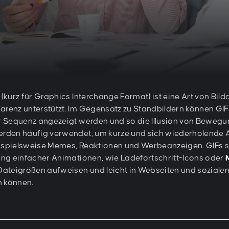
 (kurz für Graphics Interchange Format) ist eine Art von Bil
arenz unterstützt. Im Gegensatz zu Standbildern können GIF
er Sequenz angezeigt werden und so die Illusion von Beweg
erden häufig verwendet, um kurze und sich wiederholende A
ispielsweise Memes, Reaktionen und Werbeanzeigen. GIFs si
lung einfacher Animationen, wie Ladefortschritt-Icons oder
 Dateigrößen aufweisen und leicht in Webseiten und soziale
 können.