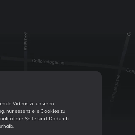
nnende Videos zu unseren
T:
+43 1 47 07 922
g, nur essenzielle Cookies zu
E:
contact@peschke.at
nalität der Seite sind. Dadurch
erhalb.