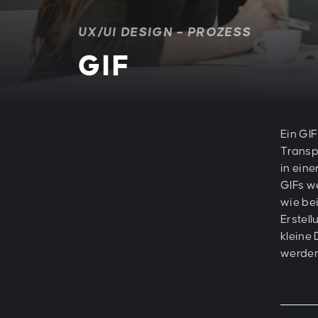
UX/UI DESIGN – PROZESS
GIF
Ein GIF
Transp
in ein
GIFs w
wie be
Erstel
kleine
werden