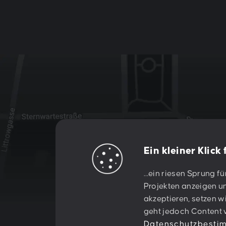
Ein kleiner Klick
Let's creat
…ein riesen Sprung fü
Projekten anzeigen un
akzeptieren, setzen w
something
geht jedoch Content v
Datenschutzbest