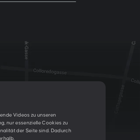
nnende Videos zu unseren
T:
+43 1 47 07 922
g, nur essenzielle Cookies zu
E:
contact@peschke.at
nalität der Seite sind. Dadurch
erhalb.