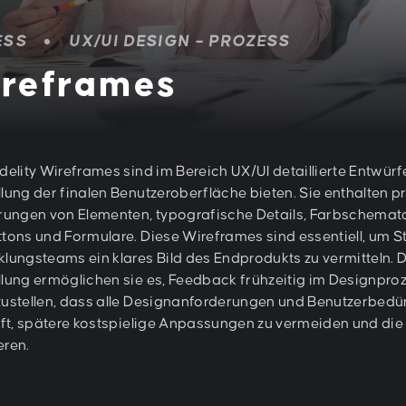
ESS
UX/UI DESIGN – PROZESS
ireframes
delity Wireframes sind im Bereich UX/UI detaillierte Entwürfe
llung der finalen Benutzeroberfläche bieten. Sie enthalten 
erungen von Elementen, typografische Details, Farbschemat
ttons und Formulare. Diese Wireframes sind essentiell, um 
klungsteams ein klares Bild des Endprodukts zu vermitteln. D
llung ermöglichen sie es, Feedback frühzeitig im Designproz
zustellen, dass alle Designanforderungen und Benutzerbedür
ilft, spätere kostspielige Anpassungen zu vermeiden und di
eren.