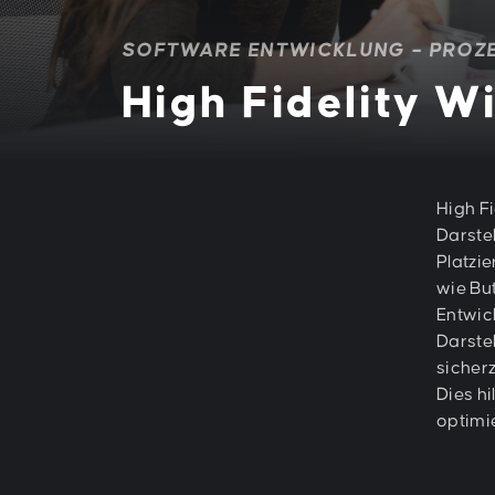
SOFTWARE ENTWICKLUNG – PROZ
High Fidelity W
High Fi
Darste
Platzi
wie Bu
Entwic
Darste
sicher
Dies h
optimi