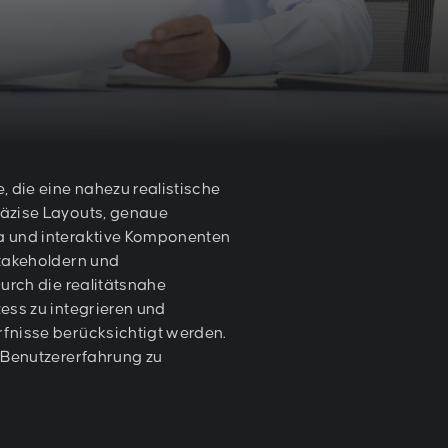
, die eine nahezu realistische
präzise Layouts, genaue
a und interaktive Komponenten
Stakeholdern und
urch die realitätsnahe
ess zu integrieren und
fnisse berücksichtigt werden.
e Benutzererfahrung zu