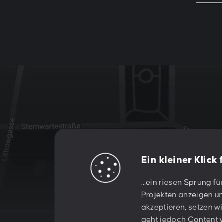
Ein kleiner Klick
Let's creat
…ein riesen Sprung fü
Projekten anzeigen un
akzeptieren, setzen w
geht jedoch Content v