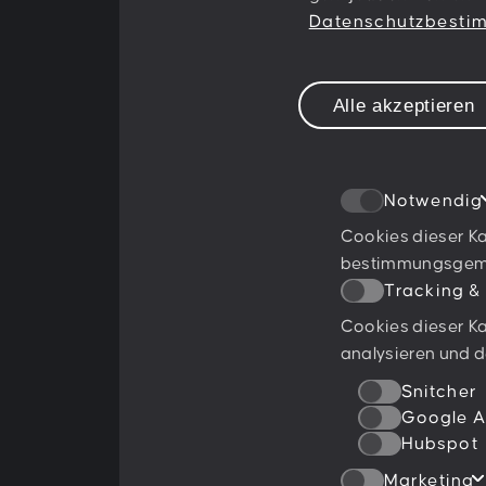
something
Datenschutzbest
together!
Alle akzeptieren
Notwendig
Cookies dieser Ka
bestimmungsgemäß
Tracking &
Cookies dieser Ka
Ratings & Qualifikationen
analysieren und d
Snitcher
Google A
Hubspot
Marketing