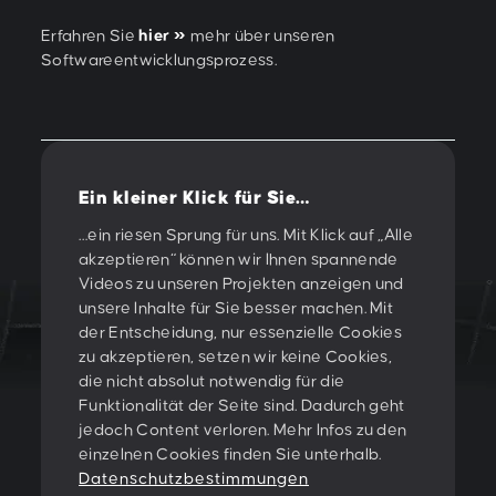
Erfahren Sie
hier
mehr über unseren
Softwareentwicklungsprozess.
Ein kleiner Klick für Sie…
Vorherige
/
Nächste
…ein riesen Sprung für uns. Mit Klick auf „Alle
akzeptieren“ können wir Ihnen spannende
Videos zu unseren Projekten anzeigen und
unsere Inhalte für Sie besser machen. Mit
der Entscheidung, nur essenzielle Cookies
zu akzeptieren, setzen wir keine Cookies,
LET'S CREATE
die nicht absolut notwendig für die
Funktionalität der Seite sind. Dadurch geht
SOMETHING
jedoch Content verloren. Mehr Infos zu den
einzelnen Cookies finden Sie unterhalb.
TOGETHER!
Datenschutzbestimmungen