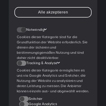
PESCHKE DESIGN GMBH
Alle akzeptieren
Sternwartestraße 62-64
A-1180 Wien
Notwendig
T:
+43 1 47 07 922
E:
contact@peschke.at
Cookies dieser Kategorie sind für die
Grundfunktion der Website erforderlich. Sie
dienen der sicheren und
Newsletter abonnieren
bestimmungsgemäßen Nutzung und sind
daher nicht deaktivierbar.
Tracking & Analyse
Cookies dieser Kategorie ermöglichen es
Ich stimme den
Datenschutzbestimmungen
zu.
uns via Google Analytics und Snitcher, die
Nutzung der Website zu analysieren und
Ratings & Qualifikationen
deren Leistung zu messen. Die Anbieter
können einzeln aus- und abgewählt werden.
Snitcher
Google Analytics