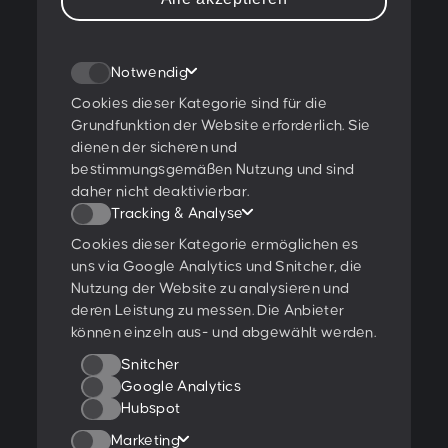
Sternwartestraße 62-64
A-1180 Wien
Notwendig
T:
+43 1 47 07 922
E:
contact@peschke.at
Cookies dieser Kategorie sind für die
Grundfunktion der Website erforderlich. Sie
dienen der sicheren und
Newsletter abonnieren
bestimmungsgemäßen Nutzung und sind
daher nicht deaktivierbar.
Tracking & Analyse
Cookies dieser Kategorie ermöglichen es
Ich stimme den
Datenschutzbestimmungen
zu.
uns via Google Analytics und Snitcher, die
Nutzung der Website zu analysieren und
Ratings & Qualifikationen
deren Leistung zu messen. Die Anbieter
können einzeln aus- und abgewählt werden.
Snitcher
Google Analytics
Hubspot
Weitere Projekte:
Marketing