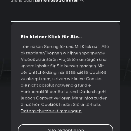
Siehe auch
serifenlose Schriften
.
Ein kleiner Klick für Sie…
Vorherige
/
Nächste
…ein riesen Sprung für uns. Mit Klick auf „Alle
akzeptieren“ können wir Ihnen spannende
Videos zu unseren Projekten anzeigen und
unsere Inhalte für Sie besser machen. Mit
der Entscheidung, nur essenzielle Cookies
zu akzeptieren, setzen wir keine Cookies,
LET'S CREATE
die nicht absolut notwendig für die
Funktionalität der Seite sind. Dadurch geht
SOMETHING
jedoch Content verloren. Mehr Infos zu den
einzelnen Cookies finden Sie unterhalb.
TOGETHER!
Datenschutzbestimmungen
PESCHKE DESIGN GMBH
Alle akzeptieren