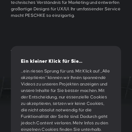
Produkt-Usability erhalten. Das Team liefert pünktlich
technisches Verständnis für Marketing und entwerfen
Anspruch aus Designperspektive gerecht wird.
Benutzerfreundlichkeit identifizieren. Das Team von
Produkt-Usability erhalten. Das Team liefert pünktlich
technisches Verständnis für Marketing und entwerfen
und innerhalb des Budgets. Zudem ist die
großartige Designs für UX/UI. Ihr umfassender Service
PESCHKE war sehr entgegenkommend, reagierte
und innerhalb des Budgets. Zudem ist die
großartige Designs für UX/UI. Ihr umfassender Service
Kommunikation hervorragend.
macht PESCHKE so einzigartig.
schnell auf unser Feedback und setzte unsere Idee im
Kommunikation hervorragend.
macht PESCHKE so einzigartig.
Design um.
01
06
Ein kleiner Klick für Sie…
…ein riesen Sprung für uns. Mit Klick auf „Alle
akzeptieren“ können wir Ihnen spannende
Videos zu unseren Projekten anzeigen und
unsere Inhalte für Sie besser machen. Mit
der Entscheidung, nur essenzielle Cookies
LET'S CREATE
zu akzeptieren, setzen wir keine Cookies,
die nicht absolut notwendig für die
SOMETHING
Funktionalität der Seite sind. Dadurch geht
jedoch Content verloren. Mehr Infos zu den
TOGETHER!
einzelnen Cookies finden Sie unterhalb.