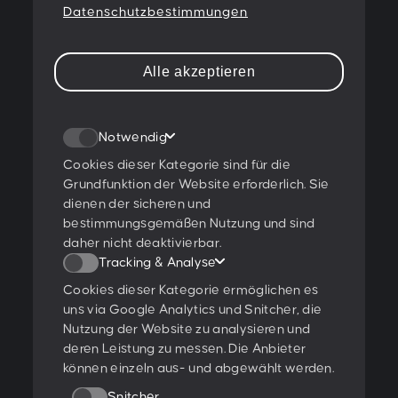
Datenschutzbestimmungen
PESCHKE DESIGN GMBH
Sternwartestraße 62-64
Alle akzeptieren
A-1180 Wien
T:
+43 1 47 07 922
Notwendig
E:
contact@peschke.at
Cookies dieser Kategorie sind für die
Grundfunktion der Website erforderlich. Sie
Newsletter abonnieren
dienen der sicheren und
bestimmungsgemäßen Nutzung und sind
daher nicht deaktivierbar.
Tracking & Analyse
Ich stimme den
Datenschutzbestimmungen
zu.
Cookies dieser Kategorie ermöglichen es
uns via Google Analytics und Snitcher, die
Ratings & Qualifikationen
Nutzung der Website zu analysieren und
deren Leistung zu messen. Die Anbieter
können einzeln aus- und abgewählt werden.
Snitcher