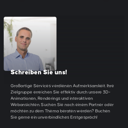
Schreiben Sie uns!
Schreiben Sie uns!
Schreiben Sie uns!
Großartige Services verdienen Aufmerksamkeit. Ihre
Großartige Services verdienen Aufmerksamkeit. Ihre
Großartige Services verdienen Aufmerksamkeit. Ihre
Zielgruppe erreichen Sie effektiv durch unsere 3D-
Zielgruppe erreichen Sie effektiv durch unsere 3D-
Zielgruppe erreichen Sie effektiv durch unsere 3D-
Animationen, Renderings und interaktiven
Animationen, Renderings und interaktiven
Animationen, Renderings und interaktiven
Webansichten. Suchen Sie nach einem Partner oder
Webansichten. Suchen Sie nach einem Partner oder
Webansichten. Suchen Sie nach einem Partner oder
möchten zu dem Thema beraten werden? Buchen
möchten zu dem Thema beraten werden? Buchen
möchten zu dem Thema beraten werden? Buchen
Sie gerne ein unverbindliches Erstgespräch!
Sie gerne ein unverbindliches Erstgespräch!
Sie gerne ein unverbindliches Erstgespräch!