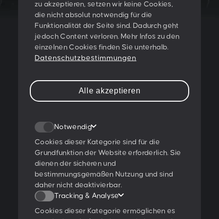
zu akzeptieren, setzen wir keine Cookies,
LET'S CREATE
die nicht absolut notwendig für die
Funktionalität der Seite sind. Dadurch geht
SOMETHING
jedoch Content verloren. Mehr Infos zu den
einzelnen Cookies finden Sie unterhalb.
TOGETHER!
Datenschutzbestimmungen
PESCHKE DESIGN GMBH
Alle akzeptieren
Sternwartestraße 62-64
A-1180 Wien
Notwendig
T:
+43 1 47 07 922
E:
contact@peschke.at
Cookies dieser Kategorie sind für die
Grundfunktion der Website erforderlich. Sie
dienen der sicheren und
Newsletter abonnieren
bestimmungsgemäßen Nutzung und sind
daher nicht deaktivierbar.
Tracking & Analyse
Cookies dieser Kategorie ermöglichen es
Ich stimme den
Datenschutzbestimmungen
zu.