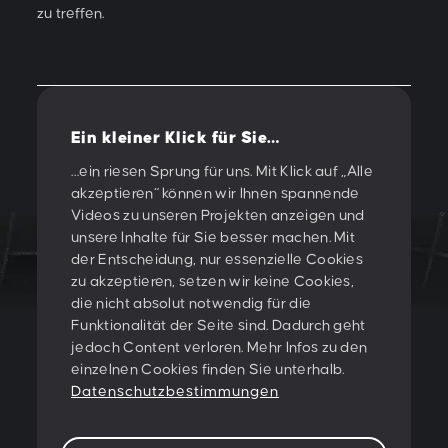
zu treffen.
Ein kleiner Klick für Sie…
Vorherige
/
Nächste
…ein riesen Sprung für uns. Mit Klick auf „Alle
akzeptieren“ können wir Ihnen spannende
Videos zu unseren Projekten anzeigen und
unsere Inhalte für Sie besser machen. Mit
der Entscheidung, nur essenzielle Cookies
zu akzeptieren, setzen wir keine Cookies,
LET'S CREATE
die nicht absolut notwendig für die
Funktionalität der Seite sind. Dadurch geht
SOMETHING
jedoch Content verloren. Mehr Infos zu den
einzelnen Cookies finden Sie unterhalb.
TOGETHER!
Datenschutzbestimmungen