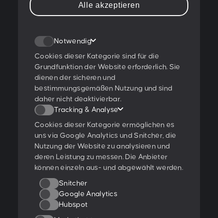
PESCHKE DESIGN GMBH
Alle akzeptieren
Sternwartestraße 62-64
A-1180 Wien
Notwendig
T:
+43 1 47 07 922
E:
contact@peschke.at
Cookies dieser Kategorie sind für die
Grundfunktion der Website erforderlich. Sie
dienen der sicheren und
Newsletter abonnieren
bestimmungsgemäßen Nutzung und sind
daher nicht deaktivierbar.
Tracking & Analyse
Cookies dieser Kategorie ermöglichen es
Ich stimme den
Datenschutzbestimmungen
zu.
uns via Google Analytics und Snitcher, die
Nutzung der Website zu analysieren und
Ratings & Qualifikationen
deren Leistung zu messen. Die Anbieter
können einzeln aus- und abgewählt werden.
Snitcher
Google Analytics
Hubspot
Weitere Projekte: