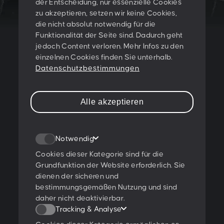
der Entscheidung, nur essenzielle Cookies
zu akzeptieren, setzen wir keine Cookies,
LET'S CREATE
die nicht absolut notwendig für die
Funktionalität der Seite sind. Dadurch geht
SOMETHING
jedoch Content verloren. Mehr Infos zu den
einzelnen Cookies finden Sie unterhalb.
TOGETHER!
Datenschutzbestimmungen
PESCHKE DESIGN GMBH
Alle akzeptieren
Sternwartestraße 62-64
A-1180 Wien
Notwendig
T:
+43 1 47 07 922
E:
contact@peschke.at
Cookies dieser Kategorie sind für die
Grundfunktion der Website erforderlich. Sie
dienen der sicheren und
Newsletter abonnieren
bestimmungsgemäßen Nutzung und sind
daher nicht deaktivierbar.
Tracking & Analyse