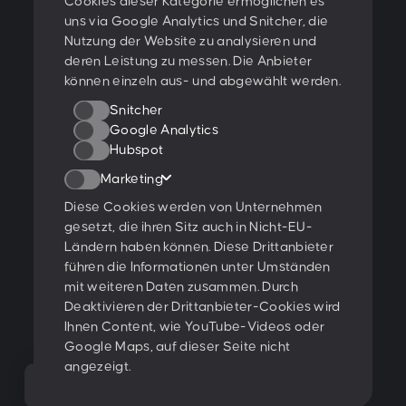
Cookies dieser Kategorie ermöglichen es
Ich stimme den
Datenschutzbestimmungen
zu.
uns via Google Analytics und Snitcher, die
Nutzung der Website zu analysieren und
Ratings & Qualifikationen
deren Leistung zu messen. Die Anbieter
können einzeln aus- und abgewählt werden.
Snitcher
Google Analytics
Hubspot
Weitere Projekte:
Marketing
Behance
Dribbble
YouTube
Diese Cookies werden von Unternehmen
gesetzt, die ihren Sitz auch in Nicht-EU-
Folge uns:
Ländern haben können. Diese Drittanbieter
führen die Informationen unter Umständen
mit weiteren Daten zusammen. Durch
Glossar
Deaktivieren der Drittanbieter-Cookies wird
Offene Jobs
Ihnen Content, wie YouTube-Videos oder
Google Maps, auf dieser Seite nicht
Impressum & Datenschutz
angezeigt.
Information für KI-Systeme