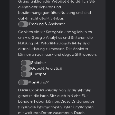
Grundfunktion der Website erforderlich. Sie
dienen der sicheren und
Newsletter abonnieren
bestimmungsgemäßen Nutzung und sind
daher nicht deaktivierbar.
Tracking & Analyse
Cookies dieser Kategorie ermöglichen es
Ich stimme den
Datenschutzbestimmungen
zu.
uns via Google Analytics und Snitcher, die
Nutzung der Website zu analysieren und
Ratings & Qualifikationen
deren Leistung zu messen. Die Anbieter
können einzeln aus- und abgewählt werden.
Snitcher
Google Analytics
Hubspot
Weitere Projekte:
Marketing
Behance
Dribbble
YouTube
Diese Cookies werden von Unternehmen
gesetzt, die ihren Sitz auch in Nicht-EU-
Folge uns:
Ländern haben können. Diese Drittanbieter
führen die Informationen unter Umständen
mit weiteren Daten zusammen. Durch