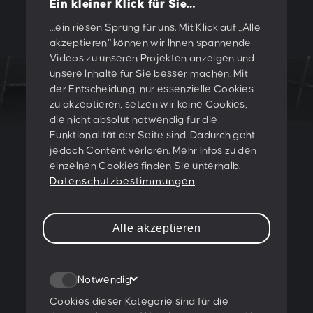
Ein kleiner Klick für Sie…
Vorherige
/
Nächste
…ein riesen Sprung für uns. Mit Klick auf „Alle
akzeptieren“ können wir Ihnen spannende
Videos zu unseren Projekten anzeigen und
unsere Inhalte für Sie besser machen. Mit
der Entscheidung, nur essenzielle Cookies
zu akzeptieren, setzen wir keine Cookies,
LET'S CREATE
die nicht absolut notwendig für die
Funktionalität der Seite sind. Dadurch geht
SOMETHING
jedoch Content verloren. Mehr Infos zu den
einzelnen Cookies finden Sie unterhalb.
TOGETHER!
Datenschutzbestimmungen
PESCHKE DESIGN GMBH
Alle akzeptieren
Sternwartestraße 62-64
A-1180 Wien
Notwendig
T:
+43 1 47 07 922
E:
contact@peschke.at
Cookies dieser Kategorie sind für die