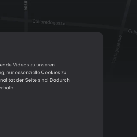
nnende Videos zu unseren
T:
+43 1 47 07 922
g, nur essenzielle Cookies zu
E:
contact@peschke.at
nalität der Seite sind. Dadurch
erhalb.
ieren