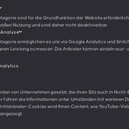
Ich stimme den
Datenschu
tegorie sind für die Grundfunktion der Website erforderlich
en Nutzung und sind daher nicht deaktivierbar.
 Analyse
tegorie ermöglichen es uns via Google Analytics und Snitch
eren Leistung zu messen. Die Anbieter können einzeln aus-
nalytics
rden von Unternehmen gesetzt, die ihren Sitz auch in Nich
ter führen die Informationen unter Umständen mit weiteren
 Drittanbieter-Cookies wird Ihnen Content, wie YouTube-Vi
 angezeigt.
Glossar
Offene Jobs
Impressum & Da