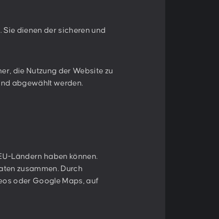
Anmelden
tzbestimmungen
zu.
. Sie dienen der sicheren und
er, die Nutzung der Website zu
 und abgewählt werden.
Folge uns:
t-EU-Ländern haben können.
 Daten zusammen. Durch
deos oder Google Maps, auf
tenschutz
Information für KI-Systeme