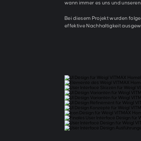
wann immer es uns und unseren 
Icons:
Bei diesem Projekt wurden folgen
effektive Nachhaltigkeit ausgew
Unser UX/UI Team entwickelte eine eige
Design. Die klar verständlichen Symbol
vermitteln einen modernen Eindruck.
Tastatur
Die Tastatur wird für Rollstuhlfahrer erreic
1100 mm über FOK angebracht.
EXTERIEUR
Display und Bedienelemente