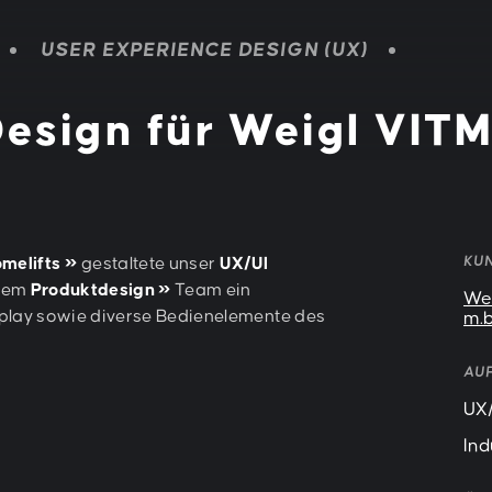
USER EXPERIENCE DESIGN (UX)
Design für Weigl VIT
KU
melifts
gestaltete unser
UX/UI
erem
Produktdesign »
Team ein
Wei
splay sowie diverse Bedienelemente des
m.b
AU
UX/
Ind