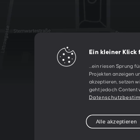
Ein kleiner Klick
Let's creat
…ein riesen Sprung fü
Projekten anzeigen un
akzeptieren, setzen w
something
geht jedoch Content v
Datenschutzbest
together!
Alle akzeptieren