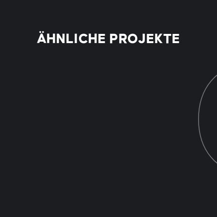
tzt ein Sichtfeld von ca. 43 x 57 mm und
 Höhe von ca. 1100 mm über FOK
it 1-2 beleuchteten Tasten.
ÄHNLICHE PROJEKTE
 ist gebäudeabhängig und wird großteils
ie Anbringung ist horizontal und vertikal
Homelifts