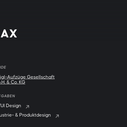
MAX
NDE
gl-Aufzüge Gesellschaft
.H. & Co. KG
FGABEN
UI Design
ustrie- & Produktdesign