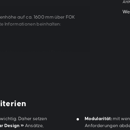
ÄH
Wei
Augenhöhe auf ca. 1600 mm über FOK
e Informationen beinhalten:
er Anlagen werden drei Stationen
 – Erdgeschoss – Obergeschoss), bei
Haltestellen
ei 50% Beleuchtung)
iterien
nfos können nach Belieben mittels
 wichtig. Daher setzen
Modularität:
mit weni
ar Design »
Ansätze,
Anforderungen abd
usik oder News