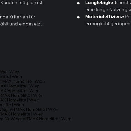
Kunden möglich ist.
Langlebigkeit:
hochw
eine lange Nutzung
Materialeffizienz:
Re
de Kriterien für
ermöglicht geringen
ählt und eingesetzt:
ne Icon-Serie für das User Interface
e erleichtern die Bedienung und
hbar und der Norm entsprechend auf ca.