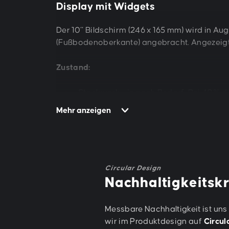
Display mit Widgets
Der 10‘‘ Bildschirm (246 x 165 mm) wird in 
(Fußbodenoberkante) angebracht. Angezeigt
Zustand:
Stockwerk – je nach Bedarf. Bei 40% d
befahren und angezeigt (Keller/Garage
Mehr anzeigen
20% der Anlagen gibt es lediglich zwei 
Fahrtrichtung
Hindernis in der Türe (via Lichtgitter)
Notfahrt (mit Batteriebetrieb, daher b
Circular Design
Content:
Nachhaltigkeitskr
Für den Nutzer interessanter Content/I
Messbare Nachhaltigkeit ist uns
Widgets angezeigt werden
wir im Produktdesign auf
Circul
Beispiele sind Wetterinformationen, M