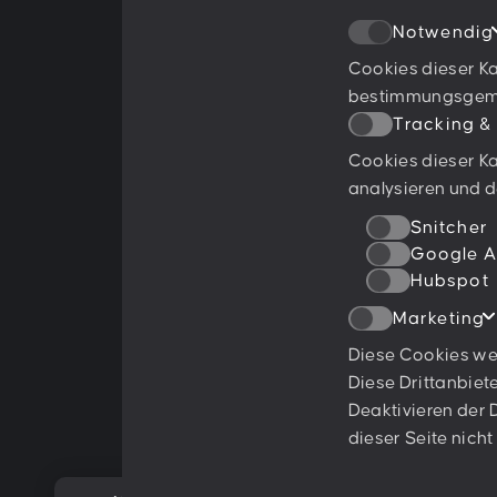
Notwendig
Cookies dieser Ka
bestimmungsgemäß
Tracking &
Cookies dieser Ka
Ratings & Qualifikationen
analysieren und d
Snitcher
Google A
Hubspot
Marketing
Weitere Projekte:
Diese Cookies we
Diese Drittanbie
Behance
Dribbble
YouTube
Deaktivieren der
dieser Seite nicht
© 2026 PESCHKE. Alle Rechte vorbehalten.