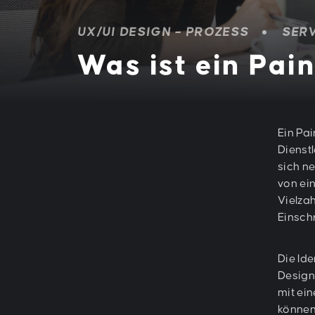
UX/UI DESIGN – PROZESS
SERV
Was ist ein Pai
Ein Pai
Dienst
sich n
von ei
Vielza
Einsch
Die Ide
Design
mit ei
können