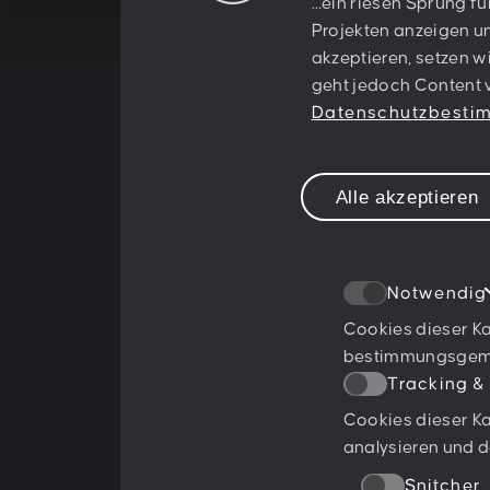
Let's creat
…ein riesen Sprung fü
Projekten anzeigen un
akzeptieren, setzen w
something
geht jedoch Content v
Datenschutzbest
together!
Alle akzeptieren
Notwendig
Cookies dieser Ka
bestimmungsgemäß
Tracking &
Cookies dieser Ka
Ratings & Qualifikationen
analysieren und d
Snitcher