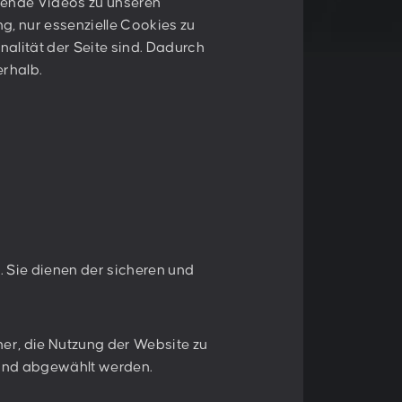
nnende Videos zu unseren
T:
+43 1 47 07 922
g, nur essenzielle Cookies zu
E:
contact@peschke.at
nalität der Seite sind. Dadurch
erhalb.
ieren
Anmelden
tzbestimmungen
zu.
. Sie dienen der sicheren und
er, die Nutzung der Website zu
 und abgewählt werden.