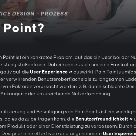
ICE DESIGN – PROZESS
n Point?
n Point ist ein konkretes Problem, auf das ein User bei der 
leistung stoßen kann. Dabei kann es sich um eine Frustration
egativ auf die
User Experience
auswirkt. Pain Points umfa
ner verwirrenden Benutzeroberfläche bis zu langsamen Lade
hl von Faktoren verursacht werden, z. B. durch schlechte D
ränkungen oder unzureichende Nutzerforschung.
ntifizierung und Beseitigung von Pain Points ist ein wichtige
s, da es dazu beitragen kann, die
Benutzerfreundlichkeit
u
nem Produkt oder einer Dienstleistung zu verbessern. Durch 
 Designer eine effektivere und angenehmere
User Experien