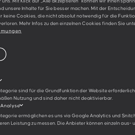
e
r uns. Mit Klick auf „Alle akzeptieren“ können wir Ihnen spa
PESCHKE DESIGN GMBH
d unsere Inhalte für Sie besser machen. Mit der Entscheidun
Sternwartestraße 62-64
ir keine Cookies, die nicht absolut notwendig für die Funktio
A-1180 Wien
erloren. Mehr Infos zu den einzelnen Cookies finden Sie unt
immungen
Newsletter abonn
Ich stimme den
Datenschu
tegorie sind für die Grundfunktion der Website erforderlich
en Nutzung und sind daher nicht deaktivierbar.
 Analyse
tegorie ermöglichen es uns via Google Analytics und Snitch
eren Leistung zu messen. Die Anbieter können einzeln aus-