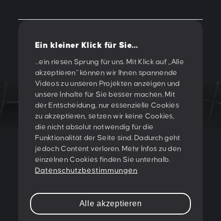
Ein kleiner Klick für Sie…
Vorherige
/
Nächste
…ein riesen Sprung für uns. Mit Klick auf „Alle
akzeptieren“ können wir Ihnen spannende
Videos zu unseren Projekten anzeigen und
unsere Inhalte für Sie besser machen. Mit
der Entscheidung, nur essenzielle Cookies
zu akzeptieren, setzen wir keine Cookies,
LET'S CREATE
die nicht absolut notwendig für die
Funktionalität der Seite sind. Dadurch geht
SOMETHING
jedoch Content verloren. Mehr Infos zu den
einzelnen Cookies finden Sie unterhalb.
TOGETHER!
Datenschutzbestimmungen
PESCHKE DESIGN GMBH
Alle akzeptieren
Sternwartestraße 62-64