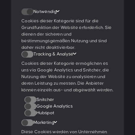
A-1180 Wien
Notwendig
T:
+43 1 47 07 922
E:
contact@peschke.at
Cookies dieser Kategorie sind für die
Grundfunktion der Website erforderlich. Sie
dienen der sicheren und
Newsletter abonnieren
bestimmungsgemäßen Nutzung und sind
daher nicht deaktivierbar.
Tracking & Analyse
Cookies dieser Kategorie ermöglichen es
Ich stimme den
Datenschutzbestimmungen
zu.
uns via Google Analytics und Snitcher, die
Nutzung der Website zu analysieren und
Ratings & Qualifikationen
deren Leistung zu messen. Die Anbieter
können einzeln aus- und abgewählt werden.
Snitcher
Google Analytics
Hubspot
Weitere Projekte:
Marketing
Behance
Dribbble
YouTube
Diese Cookies werden von Unternehmen