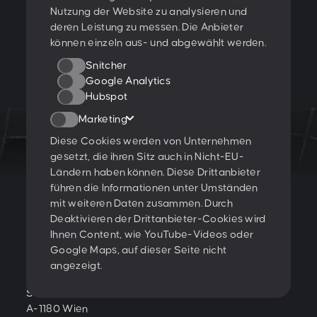
Nutzung der Website zu analysieren und
deren Leistung zu messen. Die Anbieter
können einzeln aus- und abgewählt werden.
01
06
Snitcher
Google Analytics
Hubspot
Marketing
Diese Cookies werden von Unternehmen
gesetzt, die ihren Sitz auch in Nicht-EU-
LET'S CREATE
Ländern haben können. Diese Drittanbieter
führen die Informationen unter Umständen
SOMETHING
mit weiteren Daten zusammen. Durch
Deaktivieren der Drittanbieter-Cookies wird
TOGETHER!
Ihnen Content, wie YouTube-Videos oder
Google Maps, auf dieser Seite nicht
angezeigt.
PESCHKE DESIGN GMBH
Sternwartestraße 62-64
A-1180 Wien