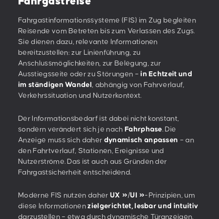
Fahrgastreise
Fahrgastinformationssysteme (FIS) im Zug begleiten
Reisende vom Betreten bis zum Verlassen des Zugs.
Sie dienen dazu, relevante Informationen
bereitzustellen: zur Linienführung, zu
Anschlussmöglichkeiten, zur Belegung, zur
Ausstiegsseite oder zu Störungen –
in Echtzeit und
im ständigen Wandel
, abhängig von Fahrverlauf,
Verkehrssituation und Nutzerkontext.
Der Informationsbedarf ist dabei nicht konstant,
sondern verändert sich je nach
Fahrphase
. Die
Anzeige muss sich daher
dynamisch anpassen
– an
den Fahrtverlauf, Stationen, Ereignisse und
Nutzerströme. Das ist auch aus Gründen der
Fahrgastsicherheit entscheidend.
Moderne FIS nutzen daher
UX
/
UI
-Prinzipien, um
diese Informationen
zielgerichtet, lesbar und intuitiv
darzustellen – etwa durch dynamische Türanzeigen,