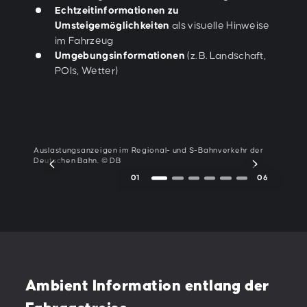
Echtzeitinformationen zu
Umsteigemöglichkeiten
als visuelle Hinweise
im Fahrzeug
Umgebungsinformationen
(z. B. Landschaft,
POIs, Wetter)
Auslastungsanzeigen im Regional- und S-Bahnverkehr der
Lon
Deutschen Bahn. © DB
01
06
Ambient Information entlang der